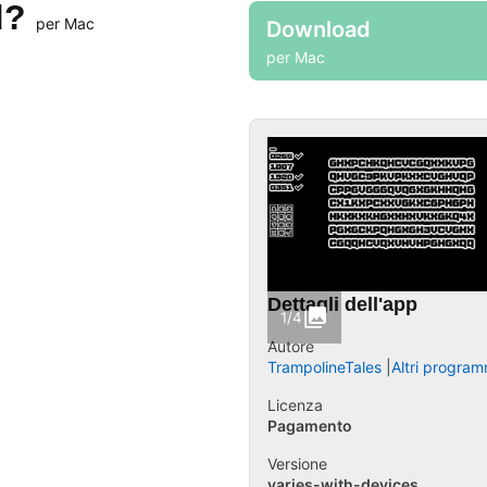
d?
per Mac
Download
per Mac
Dettagli dell'app
1/4
Autore
TrampolineTales
Altri program
Licenza
Pagamento
Versione
varies-with-devices