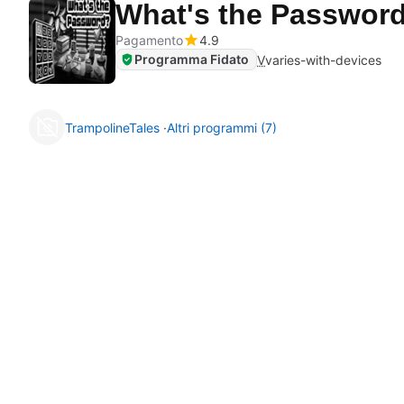
What's the Passwor
Pagamento
4.9
Programma Fidato
V
varies-with-devices
TrampolineTales
Altri programmi (7)