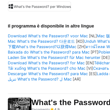
What's the Password? per Windows
Il programma è disponibile in altre lingue
Download What's the Password? voor Mac
Mac 版
Mac What's the Password? 다운로드
Unduh What's
下载What's the Password?以获得Mac
ดาวน์โหลด W
Baixada do What's the Password? para Mac
Pobie
Laden Sie What's the Password? für Mac herunter
Download What's the Password? for Mac
Télécha
Tải xuống What's the Password? cho Mac
Скачать 
Descargar What's the Password? para Mac
Ladda 
تنزيل What's the Password? ل Mac
What's the Passwor
Pagamento
4.9